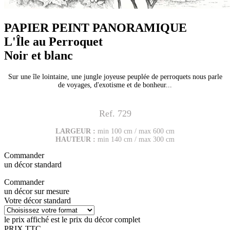
PAPIER PEINT PANORAMIQUE
L'Île au Perroquet
Noir et blanc
Sur une île lointaine, une jungle joyeuse peuplée de perroquets nous parle
de voyages, d'exotisme et de bonheur...
Ref. 729
LARGEUR :
min 100 cm / max 600 cm
HAUTEUR :
min 140 cm / max 300 cm
Commander
un décor standard
Commander
un décor sur mesure
Votre décor standard
le prix affiché est le prix du décor complet
PRIX TTC