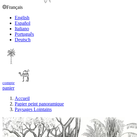
Français
English
Español
Italiano
Português
Deutsch
compte
panier
Accueil
Papier peint panoramique
Paysages Lointains