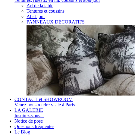
Tentures, rideaux en lin, coussins et abat-jour
Art de la table
Tentures et coussins
Abat-jour
PANNEAUX DÉCORATIFS
CONTACT et SHOWROOM
Venez nous rendre visite à Paris
LA GALERIE
Inspirez-vous...
Notice de pose
Questions fréquentes
Le Blog