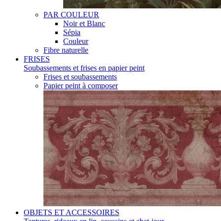
PAR COULEUR
Noir et Blanc
Sépia
Couleur
Fibre naturelle
FRISES
Soubassements et frises en papier peint
Frises et soubassements
Papier peint à composer
OBJETS ET ACCESSOIRES