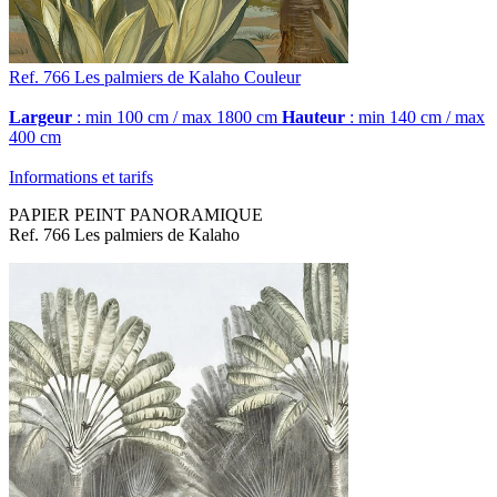
Ref. 766
Les palmiers de Kalaho
Couleur
Largeur
: min 100 cm / max 1800 cm
Hauteur
: min 140 cm / max
400 cm
Informations et tarifs
PAPIER PEINT PANORAMIQUE
Ref. 766 Les palmiers de Kalaho