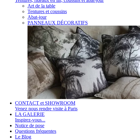
Tentures, rideaux en lin, coussins et abat-jour
Art de la table
Tentures et coussins
Abat-jour
PANNEAUX DÉCORATIFS
CONTACT et SHOWROOM
Venez nous rendre visite à Paris
LA GALERIE
Inspirez-vous...
Notice de pose
Questions fréquentes
Le Blog