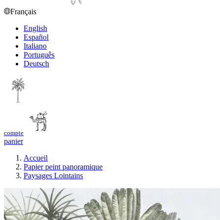
Français
English
Español
Italiano
Português
Deutsch
compte
panier
Accueil
Papier peint panoramique
Paysages Lointains