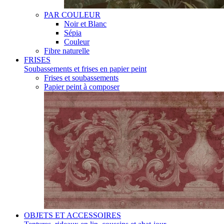
PAR COULEUR
Noir et Blanc
Sépia
Couleur
Fibre naturelle
FRISES
Soubassements et frises en papier peint
Frises et soubassements
Papier peint à composer
OBJETS ET ACCESSOIRES