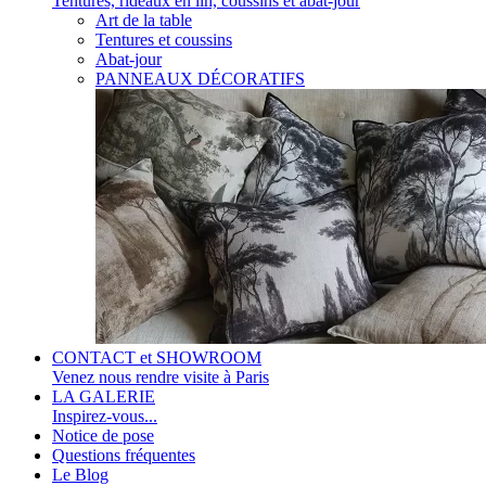
Tentures, rideaux en lin, coussins et abat-jour
Art de la table
Tentures et coussins
Abat-jour
PANNEAUX DÉCORATIFS
CONTACT et SHOWROOM
Venez nous rendre visite à Paris
LA GALERIE
Inspirez-vous...
Notice de pose
Questions fréquentes
Le Blog