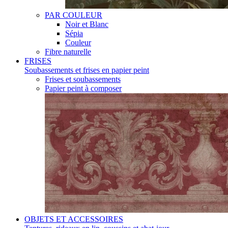
PAR COULEUR
Noir et Blanc
Sépia
Couleur
Fibre naturelle
FRISES
Soubassements et frises en papier peint
Frises et soubassements
Papier peint à composer
OBJETS ET ACCESSOIRES