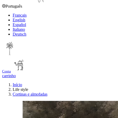
Português
Français
English
Español
Italiano
Deutsch
Conta
carrinho
Início
Life style
Cortinas e almofadas