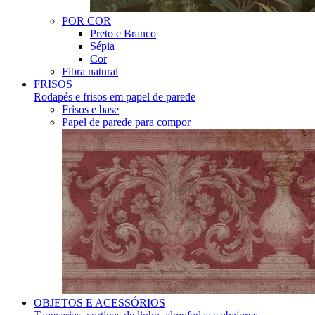
POR COR
Preto e Branco
Sépia
Cor
Fibra natural
FRISOS
Rodapés e frisos em papel de parede
Frisos e base
Papel de parede para compor
OBJETOS E ACESSÓRIOS