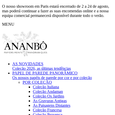
O nosso showroom em Paris estará encerrado de 2 a 24 de agosto,
mas poderá continuar a fazer as suas encomendas online e a nossa
equipa comercial permanecerá disponível durante todo o verão.
MENU
AS NOVIDADES
Coleção 2026, as últimas tendências
PAPEL DE PAREDE PANORÂMICO
Os nossos papéis de parede por cor e por coleção
POR COLEÇÃO
Coleção Italiana
Coleção Andaman
Coleção Os Jardins
As Gravuras Antigas
As Paisagens Distantes
Coleção Francesa
Coleção Provença