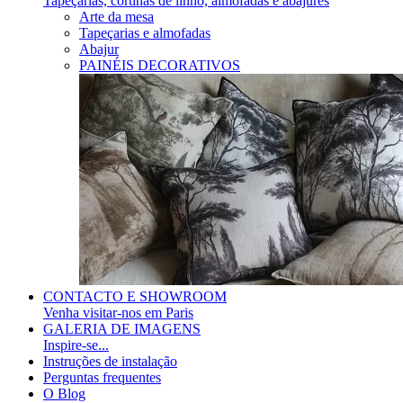
Tapeçarias, cortinas de linho, almofadas e abajures
Arte da mesa
Tapeçarias e almofadas
Abajur
PAINÉIS DECORATIVOS
CONTACTO E SHOWROOM
Venha visitar-nos em Paris
GALERIA DE IMAGENS
Inspire-se...
Instruções de instalação
Perguntas frequentes
O Blog