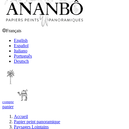
Français
English
Español
Italiano
Português
Deutsch
compte
panier
Accueil
Papier peint panoramique
Paysages Lointains