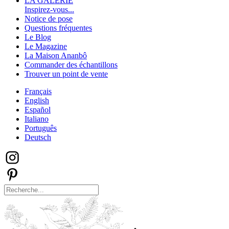
LA GALERIE
Inspirez-vous...
Notice de pose
Questions fréquentes
Le Blog
Le Magazine
La Maison Ananbô
Commander des échantillons
Trouver un point de vente
Français
English
Español
Italiano
Português
Deutsch