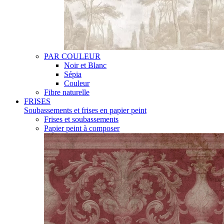
PAR COULEUR
Noir et Blanc
Sépia
Couleur
Fibre naturelle
FRISES
Soubassements et frises en papier peint
Frises et soubassements
Papier peint à composer