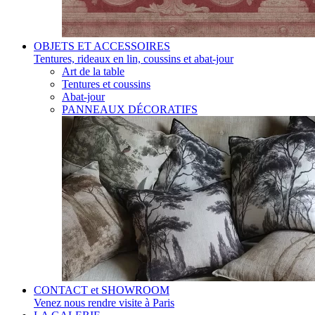
OBJETS ET ACCESSOIRES
Tentures, rideaux en lin, coussins et abat-jour
Art de la table
Tentures et coussins
Abat-jour
PANNEAUX DÉCORATIFS
CONTACT et SHOWROOM
Venez nous rendre visite à Paris