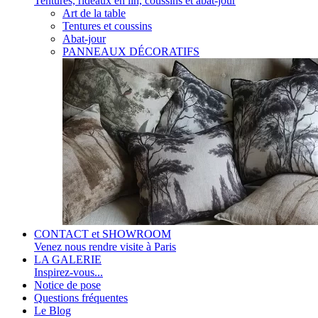
Tentures, rideaux en lin, coussins et abat-jour
Art de la table
Tentures et coussins
Abat-jour
PANNEAUX DÉCORATIFS
CONTACT et SHOWROOM
Venez nous rendre visite à Paris
LA GALERIE
Inspirez-vous...
Notice de pose
Questions fréquentes
Le Blog