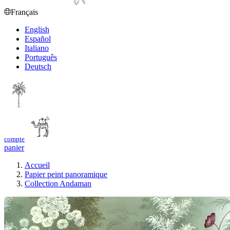
Français
English
Español
Italiano
Português
Deutsch
compte
panier
Accueil
Papier peint panoramique
Collection Andaman