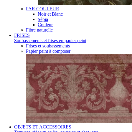
PAR COULEUR
Noir et Blanc
Sépia
Couleur
Fibre naturelle
FRISES
Soubassements et frises en papier peint
Frises et soubassements
Papier peint à composer
OBJETS ET ACCESSOIRES