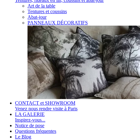
Tentures, rideaux en lin, coussins et abat-jour
Art de la table
Tentures et coussins
Abat-jour
PANNEAUX DÉCORATIFS
CONTACT et SHOWROOM
Venez nous rendre visite à Paris
LA GALERIE
Inspirez-vous...
Notice de pose
Questions fréquentes
Le Blog