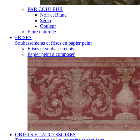
PAR COULEUR
Noir et Blanc
Sépia
Couleur
Fibre naturelle
FRISES
Soubassements et frises en papier peint
Frises et soubassements
Papier peint à composer
OBJETS ET ACCESSOIRES