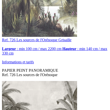
Ref. 726
Les sources de l'Orénoque
Grisaille
Largeur
: min 100 cm / max 2200 cm
Hauteur
: min 140 cm / max
330 cm
Informations et tarifs
PAPIER PEINT PANORAMIQUE
Ref. 726 Les sources de l'Orénoque