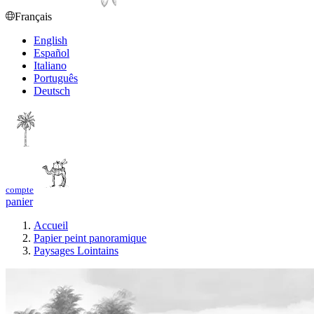
Français
English
Español
Italiano
Português
Deutsch
compte
panier
Accueil
Papier peint panoramique
Paysages Lointains