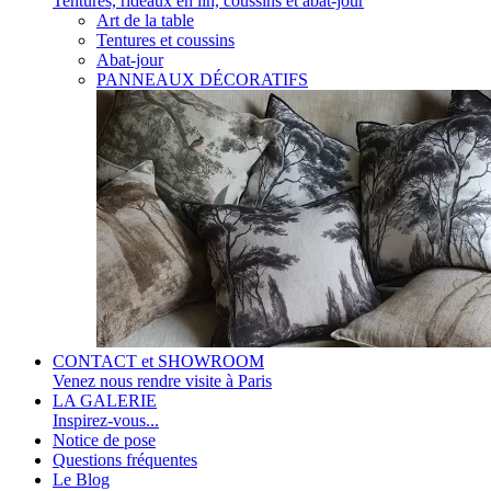
Tentures, rideaux en lin, coussins et abat-jour
Art de la table
Tentures et coussins
Abat-jour
PANNEAUX DÉCORATIFS
CONTACT et SHOWROOM
Venez nous rendre visite à Paris
LA GALERIE
Inspirez-vous...
Notice de pose
Questions fréquentes
Le Blog