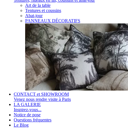
Tentures, rideaux en lin, coussins et abat-jour
Art de la table
Tentures et coussins
Abat-jour
PANNEAUX DÉCORATIFS
CONTACT et SHOWROOM
Venez nous rendre visite à Paris
LA GALERIE
Inspirez-vous...
Notice de pose
Questions fréquentes
Le Blog