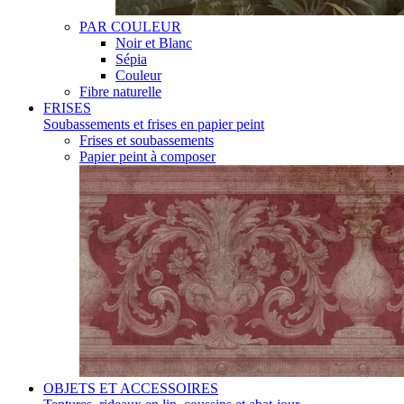
PAR COULEUR
Noir et Blanc
Sépia
Couleur
Fibre naturelle
FRISES
Soubassements et frises en papier peint
Frises et soubassements
Papier peint à composer
OBJETS ET ACCESSOIRES