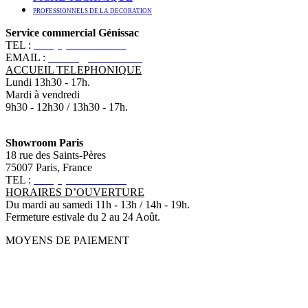
PROFESSIONNELS DE LA DECORATION
Service commercial Génissac
TEL :
+33 (0)5 57 55 10 10
EMAIL :
contact@ananbo.com
ACCUEIL TELEPHONIQUE
Lundi 13h30 - 17h.
Mardi à vendredi
9h30 - 12h30 / 13h30 - 17h.
Showroom Paris
18 rue des Saints-Pères
75007 Paris, France
TEL :
+33 (0)1 83 79 08 50
HORAIRES D’OUVERTURE
Du mardi au samedi 11h - 13h / 14h - 19h.
Fermeture estivale du 2 au 24 Août.
MOYENS DE PAIEMENT