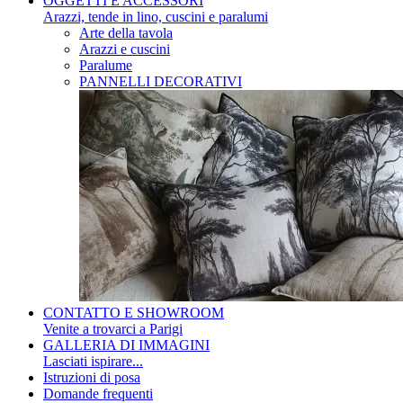
OGGETTI E ACCESSORI
Arazzi, tende in lino, cuscini e paralumi
Arte della tavola
Arazzi e cuscini
Paralume
PANNELLI DECORATIVI
CONTATTO E SHOWROOM
Venite a trovarci a Parigi
GALLERIA DI IMMAGINI
Lasciati ispirare...
Istruzioni di posa
Domande frequenti