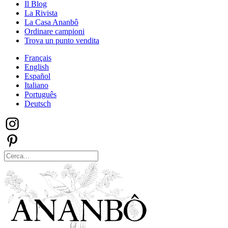
Il Blog
La Rivista
La Casa Ananbô
Ordinare campioni
Trova un punto vendita
Français
English
Español
Italiano
Português
Deutsch