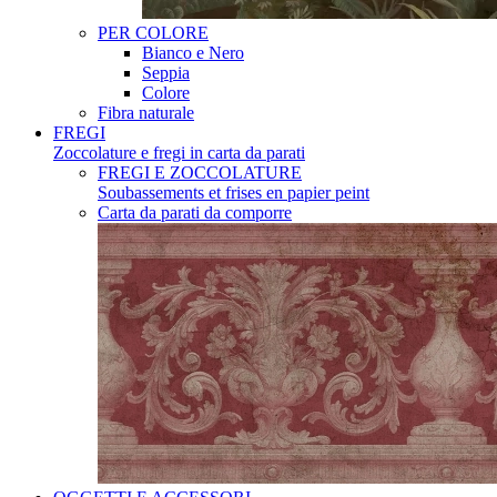
PER COLORE
Bianco e Nero
Seppia
Colore
Fibra naturale
FREGI
Zoccolature e fregi in carta da parati
FREGI E ZOCCOLATURE
Soubassements et frises en papier peint
Carta da parati da comporre