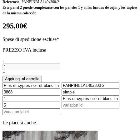
Referencia:
PANPINBLA140x300-2
Este panel 2 puede completarse con los paneles 1 y 3, las fundas de cojín y los tapices
de la misma colección.
295,00€
Spese di spedizione escluse*
PREZZO IVA inclusa
-
+
Aggiungi al carrello
Le piacerà anche...