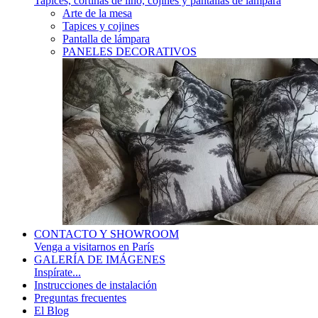
Tapices, cortinas de lino, cojines y pantallas de lámpara
Arte de la mesa
Tapices y cojines
Pantalla de lámpara
PANELES DECORATIVOS
CONTACTO Y SHOWROOM
Venga a visitarnos en París
GALERÍA DE IMÁGENES
Inspírate...
Instrucciones de instalación
Preguntas frecuentes
El Blog