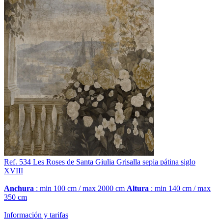
Ref. 534
Les Roses de Santa Giulia
Grisalla sepia pátina siglo
XVIII
Anchura
: min 100 cm / max 2000 cm
Altura
: min 140 cm / max
350 cm
Información y tarifas