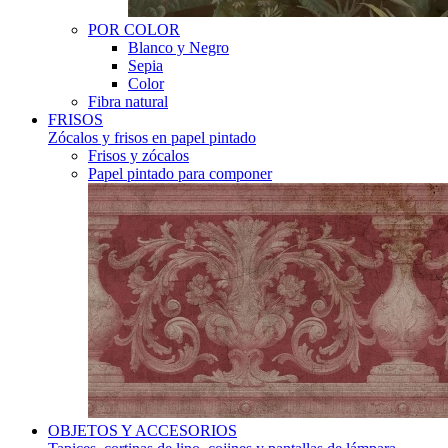
POR COLOR
Blanco y Negro
Sepia
Color
Fibra natural
FRISOS
Zócalos y frisos en papel pintado
Frisos y zócalos
Papel pintado para componer
OBJETOS Y ACCESORIOS