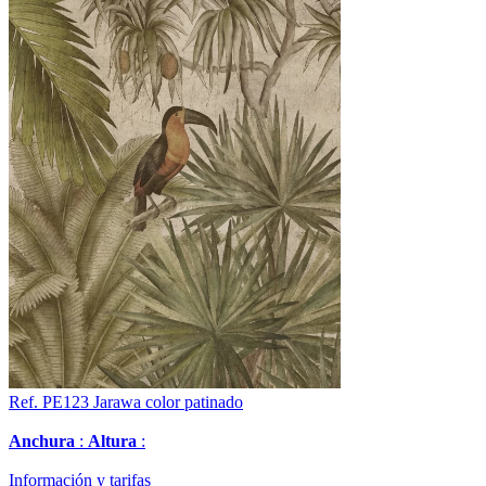
Ref. PE123
Jarawa color patinado
Anchura
:
Altura
:
Información y tarifas