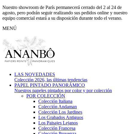
Nuestro showroom de París permanecerá cerrado del 2 al 24 de
agosto, pero podrán seguir realizando sus pedidos online y nuestro
equipo comercial estará a su disposición durante todo el verano.
MENÚ
LAS NOVEDADES
Colección 2026, las últimas tendencias
PAPEL PINTADO PANORÁMICO
Nuestros papeles pintados por color y por colección
POR COLECCIÓN
Colección Italiana
Colección Andaman
Colección Los Jardines
Los Grabados Antiguos
Los Paisajes Lejanos
Colección Francesa
Colección Provenza