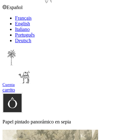
Español
Français
English
Italiano
Português
Deutsch
Cuenta
carrito
Papel pintado panorámico en sepia