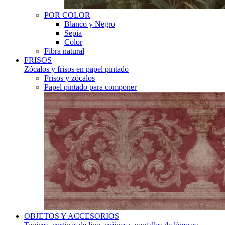
POR COLOR
Blanco y Negro
Sepia
Color
Fibra natural
FRISOS
Zócalos y frisos en papel pintado
Frisos y zócalos
Papel pintado para componer
OBJETOS Y ACCESORIOS