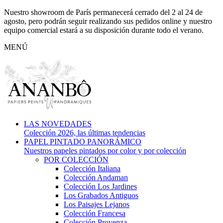
Nuestro showroom de París permanecerá cerrado del 2 al 24 de
agosto, pero podrán seguir realizando sus pedidos online y nuestro
equipo comercial estará a su disposición durante todo el verano.
MENÚ
LAS NOVEDADES
Colección 2026, las últimas tendencias
PAPEL PINTADO PANORÁMICO
Nuestros papeles pintados por color y por colección
POR COLECCIÓN
Colección Italiana
Colección Andaman
Colección Los Jardines
Los Grabados Antiguos
Los Paisajes Lejanos
Colección Francesa
Colección Provenza