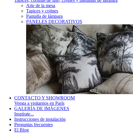
Tapices, cortinas de lino, cojines y pantallas de lámpara
Arte de la mesa
Tapices y cojines
Pantalla de lámpara
PANELES DECORATIVOS
CONTACTO Y SHOWROOM
Venga a visitarnos en París
GALERÍA DE IMÁGENES
Inspírate...
Instrucciones de instalación
Preguntas frecuentes
El Blog