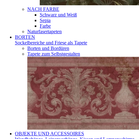
NACH FARBE
Schwarz und Weiß
Sepia
Farbe
Naturfasertapeten
BORTEN
Sockelbereiche und Friese als Tapete
Borten und Bordüren
Tapete zum Selbstgestalten
OBJEKTE UND ACCESSOIRES