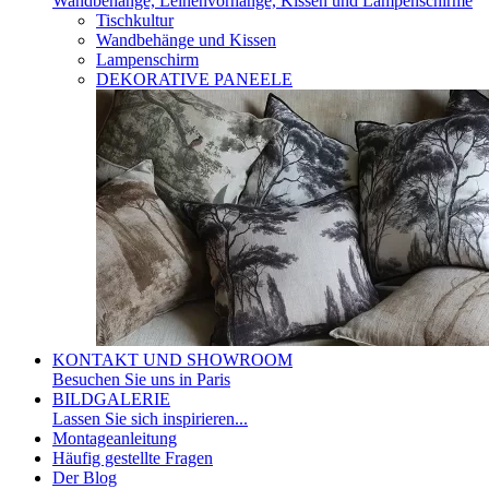
Wandbehänge, Leinenvorhänge, Kissen und Lampenschirme
Tischkultur
Wandbehänge und Kissen
Lampenschirm
DEKORATIVE PANEELE
KONTAKT UND SHOWROOM
Besuchen Sie uns in Paris
BILDGALERIE
Lassen Sie sich inspirieren...
Montageanleitung
Häufig gestellte Fragen
Der Blog