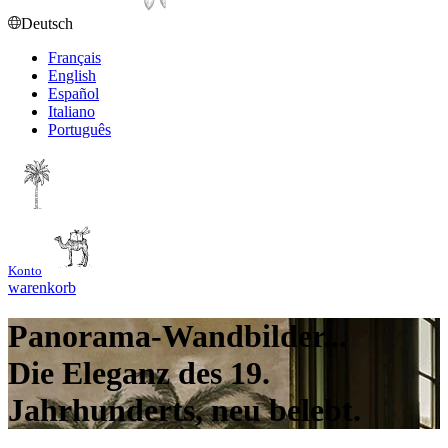
Deutsch
Français
English
Español
Italiano
Português
Konto
warenkorb
Panorama-Wandbilder...
Die Eleganz des 19.
Jahrhunderts, neu belebt.