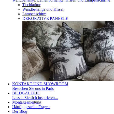
Wandbehänge, Leinenvorhänge, Kissen und Lampenschirme
Tischkultur
Wandbehänge und Kissen
Lampenschirm
DEKORATIVE PANEELE
KONTAKT UND SHOWROOM
Besuchen Sie uns in Paris
BILDGALERIE
Lassen Sie sich inspirieren...
Montageanleitung
Häufig gestellte Fragen
Der Blog