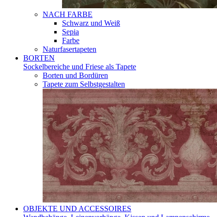
NACH FARBE
Schwarz und Weiß
Sepia
Farbe
Naturfasertapeten
BORTEN
Sockelbereiche und Friese als Tapete
Borten und Bordüren
Tapete zum Selbstgestalten
OBJEKTE UND ACCESSOIRES