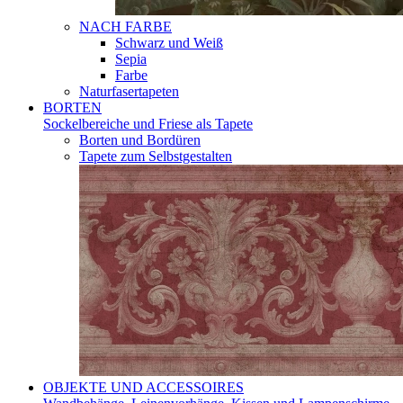
NACH FARBE
Schwarz und Weiß
Sepia
Farbe
Naturfasertapeten
BORTEN
Sockelbereiche und Friese als Tapete
Borten und Bordüren
Tapete zum Selbstgestalten
OBJEKTE UND ACCESSOIRES