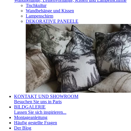
Wandbehänge, Leinenvorhänge, Kissen und Lampenschirme
Tischkultur
Wandbehänge und Kissen
Lampenschirm
DEKORATIVE PANEELE
KONTAKT UND SHOWROOM
Besuchen Sie uns in Paris
BILDGALERIE
Lassen Sie sich inspirieren...
Montageanleitung
Häufig gestellte Fragen
Der Blog