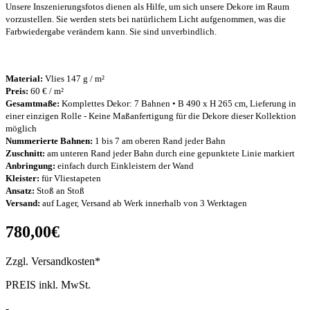
Unsere Inszenierungsfotos dienen als Hilfe, um sich unsere Dekore im Raum
vorzustellen. Sie werden stets bei natürlichem Licht aufgenommen, was die
Farbwiedergabe verändern kann. Sie sind unverbindlich.
Material:
Vlies 147 g / m²
Preis:
60 €
/ m²
Gesamtmaße:
Komplettes Dekor: 7 Bahnen • B 490 x H 265 cm, Lieferung in
einer einzigen Rolle - Keine Maßanfertigung für die Dekore dieser Kollektion
möglich
Nummerierte Bahnen:
1 bis 7 am oberen Rand jeder Bahn
Zuschnitt:
am unteren Rand jeder Bahn durch eine gepunktete Linie markiert
Anbringung:
einfach durch Einkleistern der Wand
Kleister:
für Vliestapeten
Ansatz:
Stoß an Stoß
Versand:
auf Lager, Versand ab Werk innerhalb von 3 Werktagen
780,00€
Zzgl. Versandkosten*
PREIS inkl. MwSt.
-