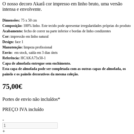
O nosso decoro Akarâ cor impresso em linho bruto, uma versão
intensa e envolvente.
Dimensões:
75 x 50 cm
Composição:
100% linho. Este tecido pode apresentar irregularidades próprias do produto
Acabamento:
fecho de correr na parte inferior e bordas de linho condizentes
Cor:
impressão em linho natural
Design:
face 1
Manutenção:
limpeza profissional
Envio:
em stock, saída em 3 dias úteis
Referência:
HCAKA75x50-1
Capa de almofada entregue sem enchimento.
Esta capa de almofada pode ser completada com as outras capas de almofada, os
painéis e os painéis decorativos da mesma coleção.
75,00€
Portes de envio não incluídos*
PREÇO IVA incluído
-
+