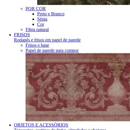
POR COR
Preto e Branco
Sépia
Cor
Fibra natural
FRISOS
Rodapés e frisos em papel de parede
Frisos e base
Papel de parede para compor
OBJETOS E ACESSÓRIOS