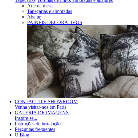
Tapeçarias, cortinas de linho, almofadas e abajures
Arte da mesa
Tapeçarias e almofadas
Abajur
PAINÉIS DECORATIVOS
CONTACTO E SHOWROOM
Venha visitar-nos em Paris
GALERIA DE IMAGENS
Inspire-se...
Instruções de instalação
Perguntas frequentes
O Blog