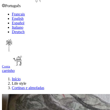
Português
Français
English
Español
Italiano
Deutsch
Conta
carrinho
Início
Life style
Cortinas e almofadas