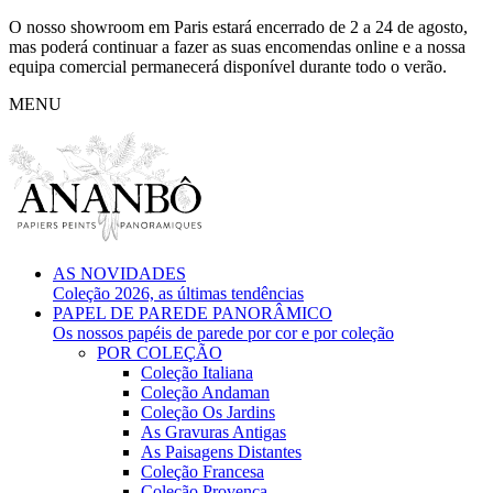
O nosso showroom em Paris estará encerrado de 2 a 24 de agosto,
mas poderá continuar a fazer as suas encomendas online e a nossa
equipa comercial permanecerá disponível durante todo o verão.
MENU
AS NOVIDADES
Coleção 2026, as últimas tendências
PAPEL DE PAREDE PANORÂMICO
Os nossos papéis de parede por cor e por coleção
POR COLEÇÃO
Coleção Italiana
Coleção Andaman
Coleção Os Jardins
As Gravuras Antigas
As Paisagens Distantes
Coleção Francesa
Coleção Provença