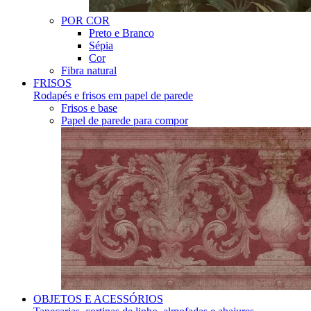
POR COR
Preto e Branco
Sépia
Cor
Fibra natural
FRISOS
Rodapés e frisos em papel de parede
Frisos e base
Papel de parede para compor
OBJETOS E ACESSÓRIOS