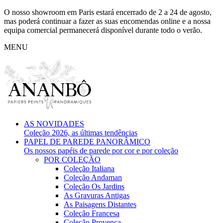
O nosso showroom em Paris estará encerrado de 2 a 24 de agosto,
mas poderá continuar a fazer as suas encomendas online e a nossa
equipa comercial permanecerá disponível durante todo o verão.
MENU
AS NOVIDADES
Coleção 2026, as últimas tendências
PAPEL DE PAREDE PANORÂMICO
Os nossos papéis de parede por cor e por coleção
POR COLEÇÃO
Coleção Italiana
Coleção Andaman
Coleção Os Jardins
As Gravuras Antigas
As Paisagens Distantes
Coleção Francesa
Coleção Provença