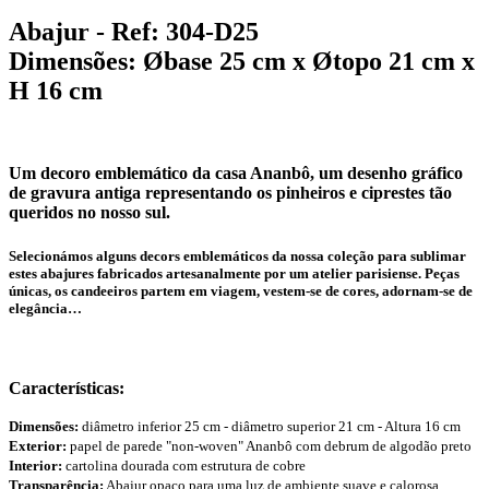
Abajur - Ref: 304-D25
Dimensões: Øbase 25 cm x Øtopo 21 cm x
H 16 cm
Um decoro emblemático da casa Ananbô, um desenho gráfico
de gravura antiga representando os pinheiros e ciprestes tão
queridos no nosso sul.
Selecionámos alguns decors emblemáticos da nossa coleção para sublimar
estes abajures fabricados artesanalmente por um atelier parisiense. Peças
únicas, os candeeiros partem em viagem, vestem-se de cores, adornam-se de
elegância…
Características:
Dimensões:
diâmetro inferior 25 cm - diâmetro superior 21 cm - Altura 16 cm
Exterior:
papel de parede "non-woven" Ananbô com debrum de algodão preto
Interior:
cartolina dourada com estrutura de cobre
Transparência:
Abajur opaco para uma luz de ambiente suave e calorosa