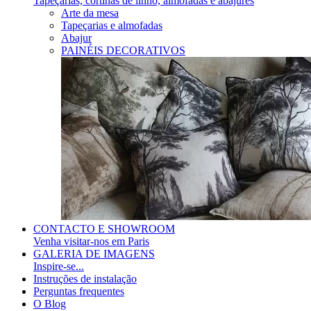
Tapeçarias, cortinas de linho, almofadas e abajures
Arte da mesa
Tapeçarias e almofadas
Abajur
PAINÉIS DECORATIVOS
CONTACTO E SHOWROOM
Venha visitar-nos em Paris
GALERIA DE IMAGENS
Inspire-se...
Instruções de instalação
Perguntas frequentes
O Blog