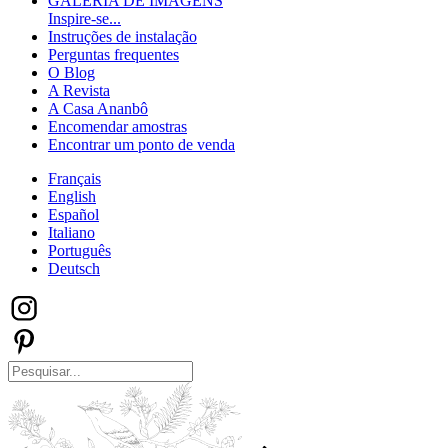
GALERIA DE IMAGENS
Inspire-se...
Instruções de instalação
Perguntas frequentes
O Blog
A Revista
A Casa Ananbô
Encomendar amostras
Encontrar um ponto de venda
Français
English
Español
Italiano
Português
Deutsch