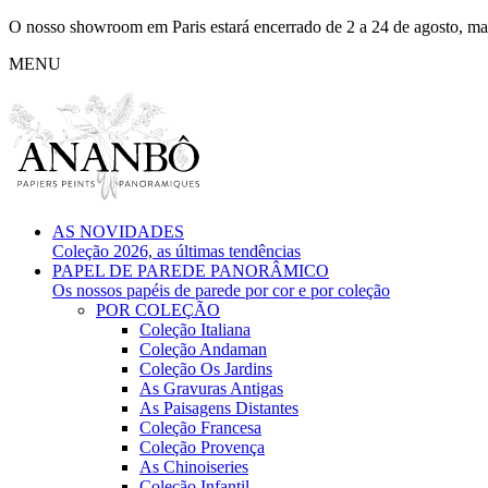
O nosso showroom em Paris estará encerrado de 2 a 24 de agosto, mas
MENU
AS NOVIDADES
Coleção 2026, as últimas tendências
PAPEL DE PAREDE PANORÂMICO
Os nossos papéis de parede por cor e por coleção
POR COLEÇÃO
Coleção Italiana
Coleção Andaman
Coleção Os Jardins
As Gravuras Antigas
As Paisagens Distantes
Coleção Francesa
Coleção Provença
As Chinoiseries
Coleção Infantil