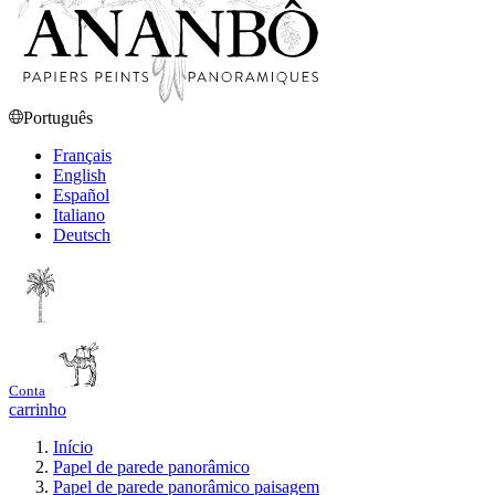
Português
Français
English
Español
Italiano
Deutsch
Conta
carrinho
Início
Papel de parede panorâmico
Papel de parede panorâmico paisagem