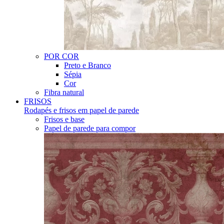
POR COR
Preto e Branco
Sépia
Cor
Fibra natural
FRISOS
Rodapés e frisos em papel de parede
Frisos e base
Papel de parede para compor