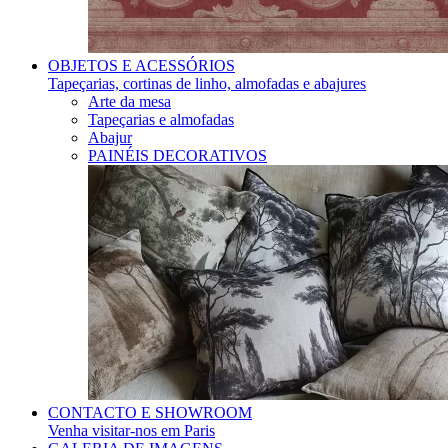
OBJETOS E ACESSÓRIOS
Tapeçarias, cortinas de linho, almofadas e abajures
Arte da mesa
Tapeçarias e almofadas
Abajur
PAINÉIS DECORATIVOS
CONTACTO E SHOWROOM
Venha visitar-nos em Paris