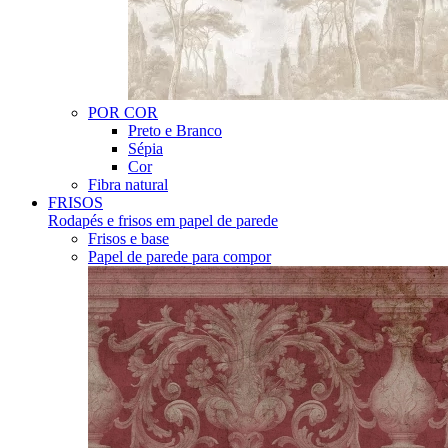
POR COR
Preto e Branco
Sépia
Cor
Fibra natural
FRISOS
Rodapés e frisos em papel de parede
Frisos e base
Papel de parede para compor