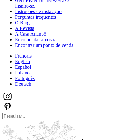
GALERIA DE IMAGENS
Inspire-se...
Instruções de instalação
Perguntas frequentes
O Blog
A Revista
A Casa Ananbô
Encomendar amostras
Encontrar um ponto de venda
Français
English
Español
Italiano
Português
Deutsch