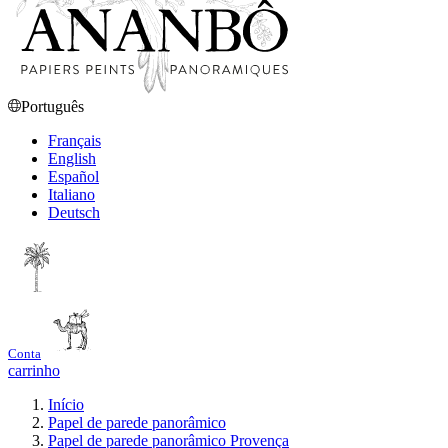
Português
Français
English
Español
Italiano
Deutsch
Conta
carrinho
Início
Papel de parede panorâmico
Papel de parede panorâmico Provença