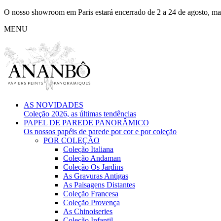
O nosso showroom em Paris estará encerrado de 2 a 24 de agosto, mas
MENU
AS NOVIDADES
Coleção 2026, as últimas tendências
PAPEL DE PAREDE PANORÂMICO
Os nossos papéis de parede por cor e por coleção
POR COLEÇÃO
Coleção Italiana
Coleção Andaman
Coleção Os Jardins
As Gravuras Antigas
As Paisagens Distantes
Coleção Francesa
Coleção Provença
As Chinoiseries
Coleção Infantil