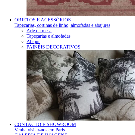
OBJETOS E ACESSÓRIOS
Tapeçarias, cortinas de linho, almofadas e abajures
Arte da mesa
Tapeçarias e almofadas
Abajur
PAINÉIS DECORATIVOS
CONTACTO E SHOWROOM
Venha visitar-nos em Paris