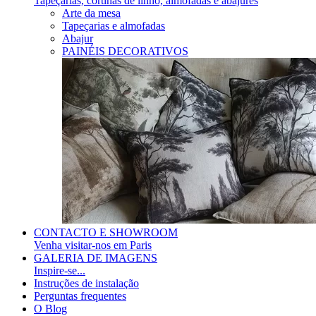
Tapeçarias, cortinas de linho, almofadas e abajures
Arte da mesa
Tapeçarias e almofadas
Abajur
PAINÉIS DECORATIVOS
CONTACTO E SHOWROOM
Venha visitar-nos em Paris
GALERIA DE IMAGENS
Inspire-se...
Instruções de instalação
Perguntas frequentes
O Blog