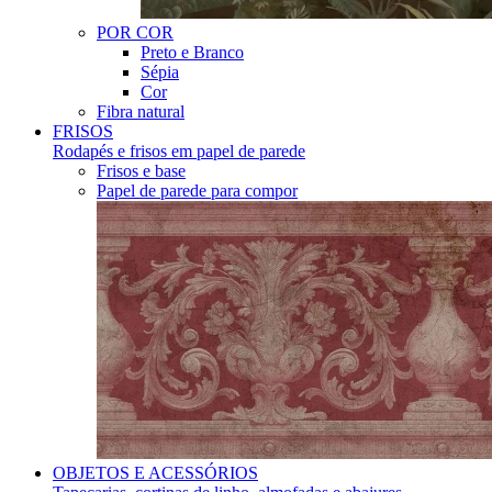
POR COR
Preto e Branco
Sépia
Cor
Fibra natural
FRISOS
Rodapés e frisos em papel de parede
Frisos e base
Papel de parede para compor
OBJETOS E ACESSÓRIOS