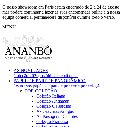
O nosso showroom em Paris estará encerrado de 2 a 24 de agosto,
mas poderá continuar a fazer as suas encomendas online e a nossa
equipa comercial permanecerá disponível durante todo o verão.
MENU
AS NOVIDADES
Coleção 2026, as últimas tendências
PAPEL DE PAREDE PANORÂMICO
Os nossos papéis de parede por cor e por coleção
POR COLEÇÃO
Coleção Italiana
Coleção Andaman
Coleção Os Jardins
As Gravuras Antigas
As Paisagens Distantes
Coleção Francesa
Coleção Provença