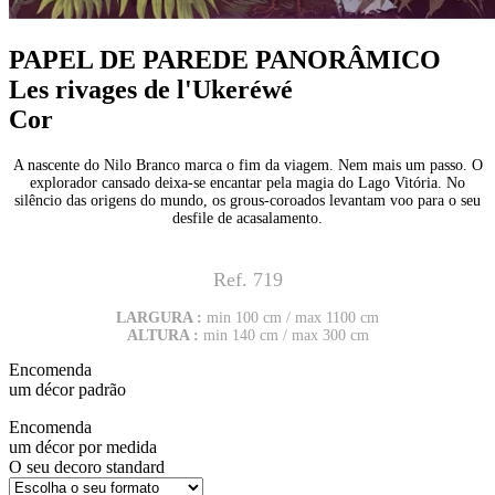
PAPEL DE PAREDE PANORÂMICO
Les rivages de l'Ukeréwé
Cor
A nascente do Nilo Branco marca o fim da viagem. Nem mais um passo. O
explorador cansado deixa-se encantar pela magia do Lago Vitória. No
silêncio das origens do mundo, os grous-coroados levantam voo para o seu
desfile de acasalamento.
Ref. 719
LARGURA :
min 100 cm / max 1100 cm
ALTURA :
min 140 cm / max 300 cm
Encomenda
um décor padrão
Encomenda
um décor por medida
O seu decoro standard