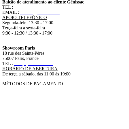
Balcão de atendimento ao cliente Génissac
TEL :
+33 (0)5 57 55 10 10
EMAIL :
contact@ananbo.com
APOIO TELEFÓNICO
Segunda-feira 13:30 - 17:00.
Terça-feira a sexta-feira
9:30 - 12:30 / 13:30 - 17:00.
Showroom Paris
18 rue des Saints-Pères
75007 Paris, France
TEL :
+33 (0)1 83 79 08 50
HORÁRIO DE ABERTURA
De terça a sábado, das 11:00 às 19:00
MÉTODOS DE PAGAMENTO