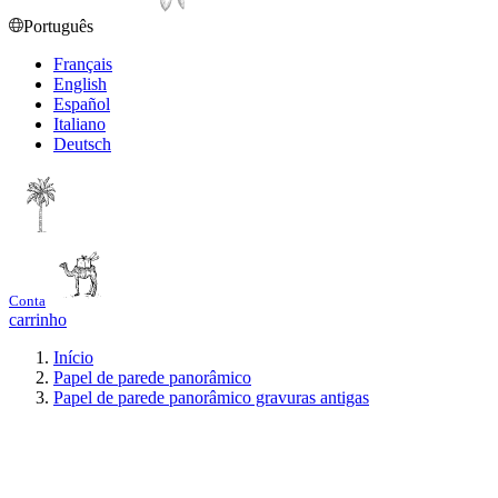
Português
Français
English
Español
Italiano
Deutsch
Conta
carrinho
Início
Papel de parede panorâmico
Papel de parede panorâmico gravuras antigas