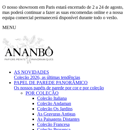
O nosso showroom em Paris estará encerrado de 2 a 24 de agosto,
mas poderá continuar a fazer as suas encomendas online e a nossa
equipa comercial permanecerá disponível durante todo o verão.
MENU
AS NOVIDADES
Coleção 2026, as últimas tendências
PAPEL DE PAREDE PANORÂMICO
Os nossos papéis de parede por cor e por coleção
POR COLEÇÃO
Coleção Italiana
Coleção Andaman
Coleção Os Jardins
As Gravuras Antigas
As Paisagens Distantes
Coleção Francesa
Coleção Provença