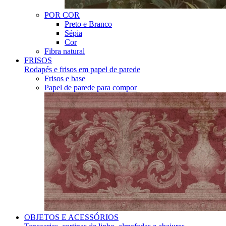
POR COR
Preto e Branco
Sépia
Cor
Fibra natural
FRISOS
Rodapés e frisos em papel de parede
Frisos e base
Papel de parede para compor
OBJETOS E ACESSÓRIOS