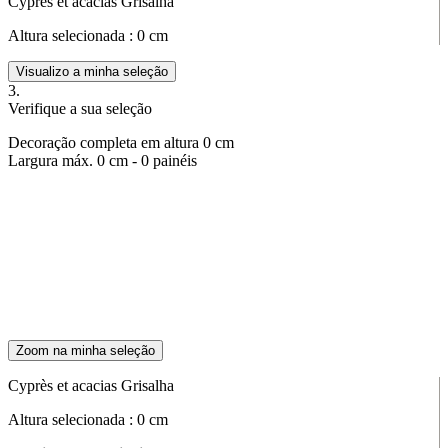
Cyprès et acacias Grisalha
Altura selecionada :
0
cm
Visualizo a minha seleção
3.
Verifique a sua seleção
Decoração completa em altura
0
cm
Largura máx.
0
cm -
0
painéis
Zoom na minha seleção
Cyprès et acacias Grisalha
Altura selecionada :
0
cm