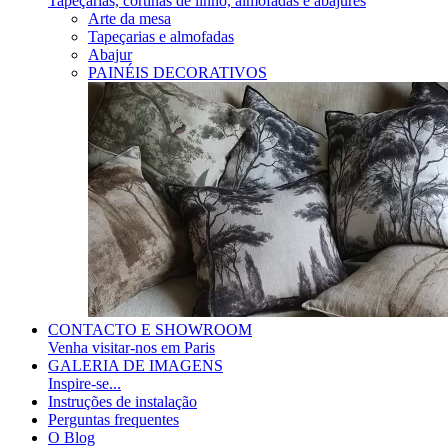
Tapeçarias, cortinas de linho, almofadas e abajures
Arte da mesa
Tapeçarias e almofadas
Abajur
PAINÉIS DECORATIVOS
CONTACTO E SHOWROOM
Venha visitar-nos em Paris
GALERIA DE IMAGENS
Inspire-se...
Instruções de instalação
Perguntas frequentes
O Blog