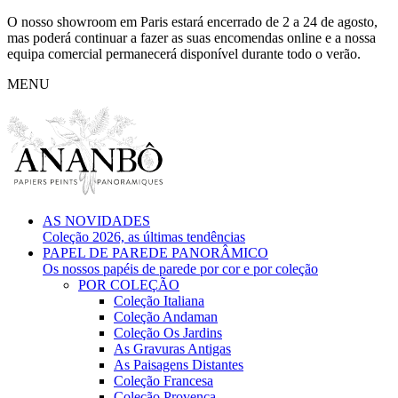
O nosso showroom em Paris estará encerrado de 2 a 24 de agosto,
mas poderá continuar a fazer as suas encomendas online e a nossa
equipa comercial permanecerá disponível durante todo o verão.
MENU
AS NOVIDADES
Coleção 2026, as últimas tendências
PAPEL DE PAREDE PANORÂMICO
Os nossos papéis de parede por cor e por coleção
POR COLEÇÃO
Coleção Italiana
Coleção Andaman
Coleção Os Jardins
As Gravuras Antigas
As Paisagens Distantes
Coleção Francesa
Coleção Provença