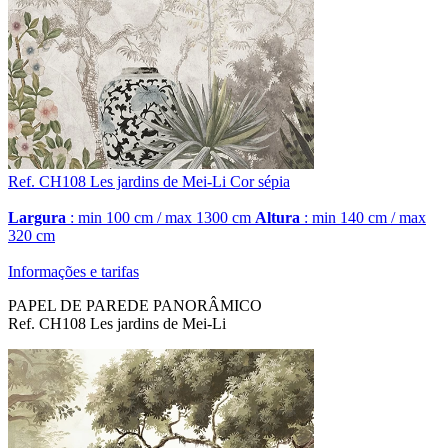
Ref. CH108
Les jardins de Mei-Li
Cor sépia
Largura
: min 100 cm / max 1300 cm
Altura
: min 140 cm / max
320 cm
Informações e tarifas
PAPEL DE PAREDE PANORÂMICO
Ref. CH108 Les jardins de Mei-Li