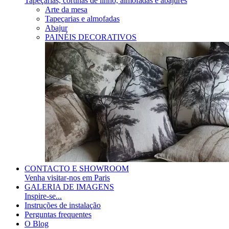
Tapeçarias, cortinas de linho, almofadas e abajures
Arte da mesa
Tapeçarias e almofadas
Abajur
PAINÉIS DECORATIVOS
CONTACTO E SHOWROOM
Venha visitar-nos em Paris
GALERIA DE IMAGENS
Inspire-se...
Instruções de instalação
Perguntas frequentes
O Blog