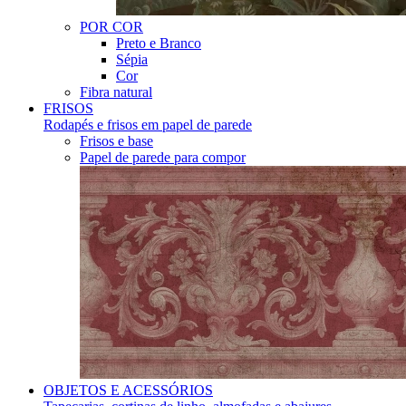
POR COR
Preto e Branco
Sépia
Cor
Fibra natural
FRISOS
Rodapés e frisos em papel de parede
Frisos e base
Papel de parede para compor
OBJETOS E ACESSÓRIOS