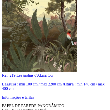
Ref. 219
Les jardins d'Akarâ
Cor
Largura
: min 100 cm / max 2200 cm
Altura
: min 140 cm / max
400 cm
Informações e tarifas
PAPEL DE PAREDE PANORÂMICO