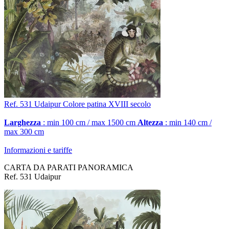
Ref. 531
Udaipur
Colore patina XVIII secolo
Larghezza
: min 100 cm / max 1500 cm
Altezza
: min 140 cm /
max 300 cm
Informazioni e tariffe
CARTA DA PARATI PANORAMICA
Ref. 531 Udaipur