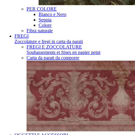
PER COLORE
Bianco e Nero
Seppia
Colore
Fibra naturale
FREGI
Zoccolature e fregi in carta da parati
FREGI E ZOCCOLATURE
Soubassements et frises en papier peint
Carta da parati da comporre