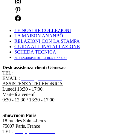
LE NOSTRE COLLEZIONI
LA MAISON ANANBÔ
RELAZIONI CON LA STAMPA
GUIDA ALL’INSTALLAZIONE
SCHEDA TECNICA
PROFESSIONISTI DELLA DECORAZIONE
Desk assistenza clienti Génissac
TEL :
+33 (0)5 57 55 10 10
EMAIL :
contact@ananbo.com
ASSISTENZA TELEFONICA
Lunedì 13:30 - 17:00.
Martedì a venerdì
9:30 - 12:30 / 13:30 - 17:00.
Showroom Paris
18 rue des Saints-Pères
75007 Paris, France
TEL :
+33 (0)1 83 79 08 50