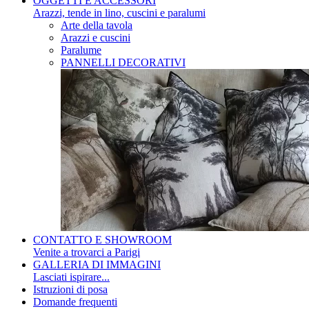
OGGETTI E ACCESSORI
Arazzi, tende in lino, cuscini e paralumi
Arte della tavola
Arazzi e cuscini
Paralume
PANNELLI DECORATIVI
CONTATTO E SHOWROOM
Venite a trovarci a Parigi
GALLERIA DI IMMAGINI
Lasciati ispirare...
Istruzioni di posa
Domande frequenti