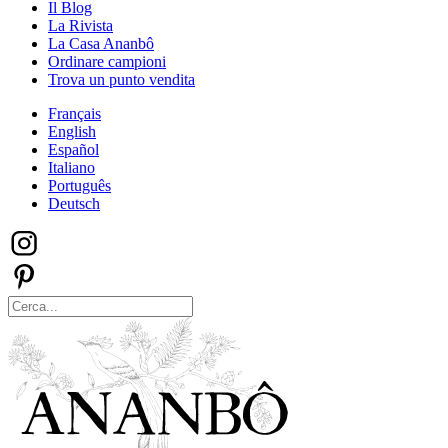
Il Blog
La Rivista
La Casa Ananbô
Ordinare campioni
Trova un punto vendita
Français
English
Español
Italiano
Português
Deutsch