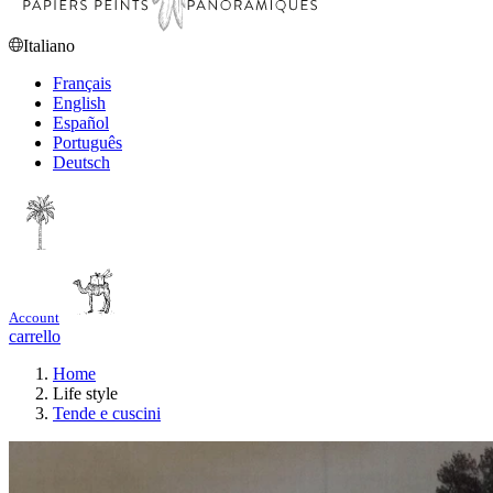
Italiano
Français
English
Español
Português
Deutsch
Account
carrello
Home
Life style
Tende e cuscini