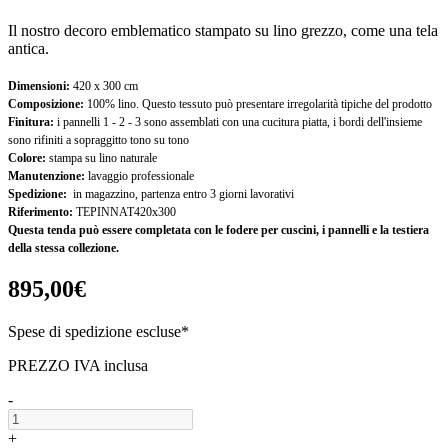
Il nostro decoro emblematico stampato su lino grezzo, come una tela
antica.
Dimensioni:
420 x 300 cm
Composizione:
100% lino. Questo tessuto può presentare irregolarità tipiche del prodotto
Finitura:
i pannelli 1 - 2 - 3 sono assemblati con una cucitura piatta, i bordi dell'insieme
sono rifiniti a sopraggitto tono su tono
Colore:
stampa su lino naturale
Manutenzione:
lavaggio professionale
Spedizione:
in magazzino, partenza entro 3 giorni lavorativi
Riferimento:
TEPINNAT420x300
Questa tenda può essere completata con le fodere per cuscini, i pannelli e la testiera
della stessa collezione.
895,00€
Spese di spedizione escluse*
PREZZO IVA inclusa
-
+