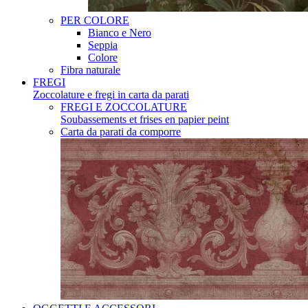
PER COLORE
Bianco e Nero
Seppia
Colore
Fibra naturale
FREGI
Zoccolature e fregi in carta da parati
FREGI E ZOCCOLATURE
Soubassements et frises en papier peint
Carta da parati da comporre