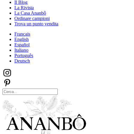
Il Blog
La Rivista
La Casa Ananbô
Ordinare campioni
Trova un punto vendita
Français
English
Español
Italiano
Português
Deutsch