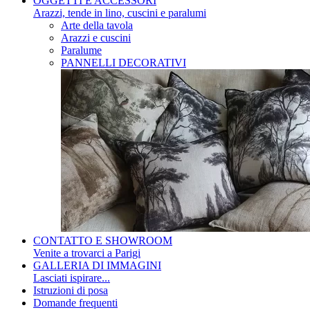
OGGETTI E ACCESSORI
Arazzi, tende in lino, cuscini e paralumi
Arte della tavola
Arazzi e cuscini
Paralume
PANNELLI DECORATIVI
CONTATTO E SHOWROOM
Venite a trovarci a Parigi
GALLERIA DI IMMAGINI
Lasciati ispirare...
Istruzioni di posa
Domande frequenti