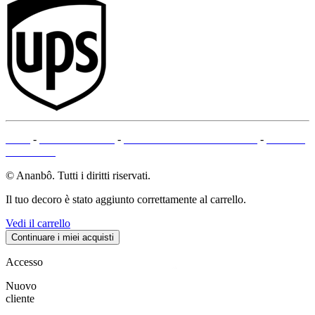
CGV
-
NOTE LEGALI
-
METODI DI PAGAMENTO
-
MAPPA
DEL SITO
© Ananbô. Tutti i diritti riservati.
Il tuo decoro è stato aggiunto correttamente al carrello.
Vedi il carrello
Continuare i miei acquisti
Accesso
Nuovo
cliente