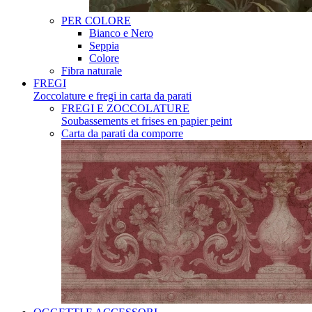
PER COLORE
Bianco e Nero
Seppia
Colore
Fibra naturale
FREGI
Zoccolature e fregi in carta da parati
FREGI E ZOCCOLATURE
Soubassements et frises en papier peint
Carta da parati da comporre