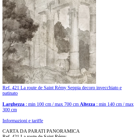
Ref. 421
La route de Saint Rémy
Seppia decoro invecchiato e
patinato
Larghezza
: min 100 cm / max 700 cm
Altezza
: min 140 cm / max
300 cm
Informazioni e tariffe
CARTA DA PARATI PANORAMICA
Ref. 421 La route de Saint Rémy