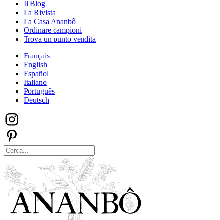
Il Blog
La Rivista
La Casa Ananbô
Ordinare campioni
Trova un punto vendita
Français
English
Español
Italiano
Português
Deutsch