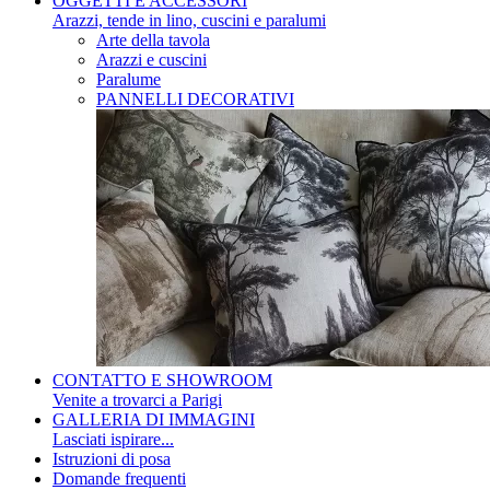
OGGETTI E ACCESSORI
Arazzi, tende in lino, cuscini e paralumi
Arte della tavola
Arazzi e cuscini
Paralume
PANNELLI DECORATIVI
CONTATTO E SHOWROOM
Venite a trovarci a Parigi
GALLERIA DI IMMAGINI
Lasciati ispirare...
Istruzioni di posa
Domande frequenti