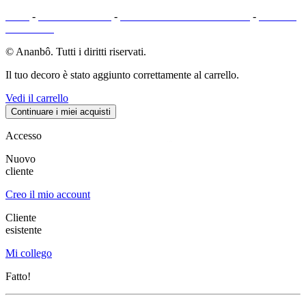
CGV
-
NOTE LEGALI
-
METODI DI PAGAMENTO
-
MAPPA
DEL SITO
© Ananbô. Tutti i diritti riservati.
Il tuo decoro è stato aggiunto correttamente al carrello.
Vedi il carrello
Continuare i miei acquisti
Accesso
Nuovo
cliente
Creo il mio account
Cliente
esistente
Mi collego
Fatto!