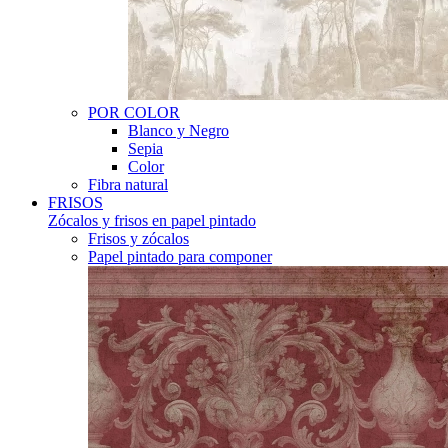
POR COLOR
Blanco y Negro
Sepia
Color
Fibra natural
FRISOS
Zócalos y frisos en papel pintado
Frisos y zócalos
Papel pintado para componer