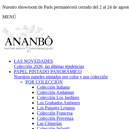
Nuestro showroom de París permanecerá cerrado del 2 al 24 de agosto,
MENÚ
LAS NOVEDADES
Colección 2026, las últimas tendencias
PAPEL PINTADO PANORÁMICO
Nuestros papeles pintados por color y por colección
POR COLECCIÓN
Colección Italiana
Colección Andaman
Colección Los Jardines
Los Grabados Antiguos
Los Paisajes Lejanos
Colección Francesa
Colección Provenza
Las Chinerías
Colección Infantil