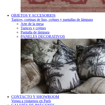
OBJETOS Y ACCESORIOS
Tapices, cortinas de lino, cojines y pantallas de lámpara
Arte de la mesa
Tapices y cojines
Pantalla de lámpara
PANELES DECORATIVOS
CONTACTO Y SHOWROOM
Venga a visitarnos en París