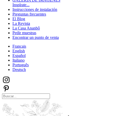
GALERÍA DE IMÁGENES
Inspírate...
Instrucciones de instalación
Preguntas frecuentes
El Blog
La Revista
La Casa Ananbô
Pedir muestras
Encontrar un punto de venta
Français
English
Español
Italiano
Português
Deutsch