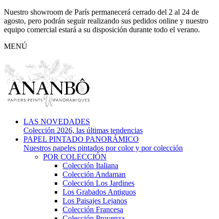
Nuestro showroom de París permanecerá cerrado del 2 al 24 de
agosto, pero podrán seguir realizando sus pedidos online y nuestro
equipo comercial estará a su disposición durante todo el verano.
MENÚ
LAS NOVEDADES
Colección 2026, las últimas tendencias
PAPEL PINTADO PANORÁMICO
Nuestros papeles pintados por color y por colección
POR COLECCIÓN
Colección Italiana
Colección Andaman
Colección Los Jardines
Los Grabados Antiguos
Los Paisajes Lejanos
Colección Francesa
Colección Provenza