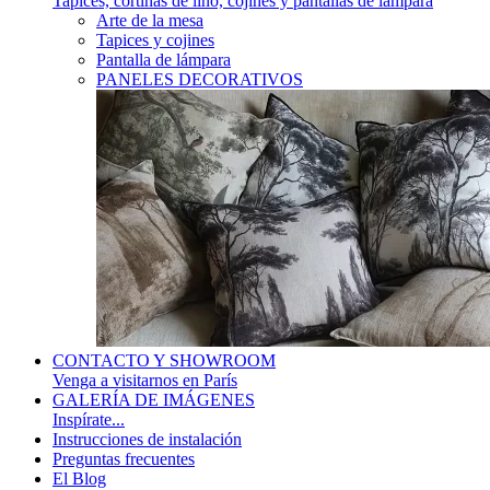
Tapices, cortinas de lino, cojines y pantallas de lámpara
Arte de la mesa
Tapices y cojines
Pantalla de lámpara
PANELES DECORATIVOS
CONTACTO Y SHOWROOM
Venga a visitarnos en París
GALERÍA DE IMÁGENES
Inspírate...
Instrucciones de instalación
Preguntas frecuentes
El Blog