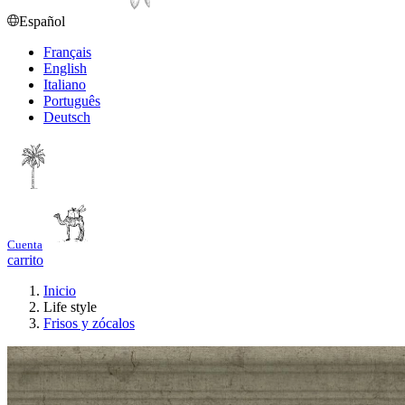
Español
Français
English
Italiano
Português
Deutsch
Cuenta
carrito
Inicio
Life style
Frisos y zócalos