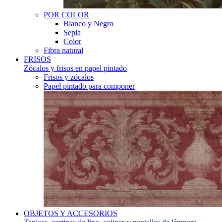
POR COLOR
Blanco y Negro
Sepia
Color
Fibra natural
FRISOS
Zócalos y frisos en papel pintado
Frisos y zócalos
Papel pintado para componer
OBJETOS Y ACCESORIOS