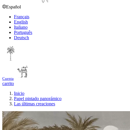
Español
Français
English
Italiano
Português
Deutsch
Cuenta
carrito
Inicio
Papel pintado panorámico
Las últimas creaciones