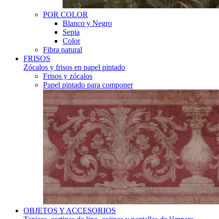
POR COLOR
Blanco y Negro
Sepia
Color
Fibra natural
FRISOS
Zócalos y frisos en papel pintado
Frisos y zócalos
Papel pintado para componer
OBJETOS Y ACCESORIOS