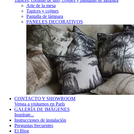
Tapices, cortinas de lino, cojines y pantallas de lámpara
Arte de la mesa
Tapices y cojines
Pantalla de lámpara
PANELES DECORATIVOS
CONTACTO Y SHOWROOM
Venga a visitarnos en París
GALERÍA DE IMÁGENES
Inspírate...
Instrucciones de instalación
Preguntas frecuentes
El Blog