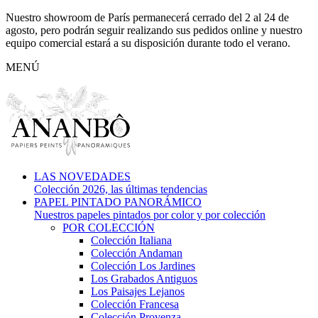
Nuestro showroom de París permanecerá cerrado del 2 al 24 de
agosto, pero podrán seguir realizando sus pedidos online y nuestro
equipo comercial estará a su disposición durante todo el verano.
MENÚ
LAS NOVEDADES
Colección 2026, las últimas tendencias
PAPEL PINTADO PANORÁMICO
Nuestros papeles pintados por color y por colección
POR COLECCIÓN
Colección Italiana
Colección Andaman
Colección Los Jardines
Los Grabados Antiguos
Los Paisajes Lejanos
Colección Francesa
Colección Provenza