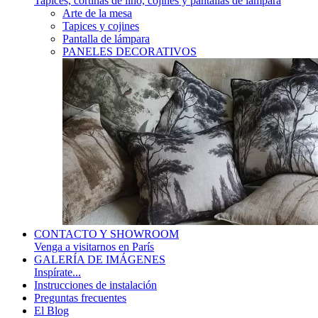
Tapices, cortinas de lino, cojines y pantallas de lámpara
Arte de la mesa
Tapices y cojines
Pantalla de lámpara
PANELES DECORATIVOS
CONTACTO Y SHOWROOM
Venga a visitarnos en París
GALERÍA DE IMÁGENES
Inspírate...
Instrucciones de instalación
Preguntas frecuentes
El Blog