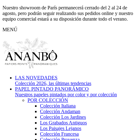
Nuestro showroom de París permanecerá cerrado del 2 al 24 de
agosto, pero podrán seguir realizando sus pedidos online y nuestro
equipo comercial estará a su disposición durante todo el verano.
MENÚ
LAS NOVEDADES
Colección 2026, las últimas tendencias
PAPEL PINTADO PANORÁMICO
Nuestros papeles pintados por color y por colección
POR COLECCIÓN
Colección Italiana
Colección Andaman
Colección Los Jardines
Los Grabados Antiguos
Los Paisajes Lejanos
Colección Francesa
Colección Provenza