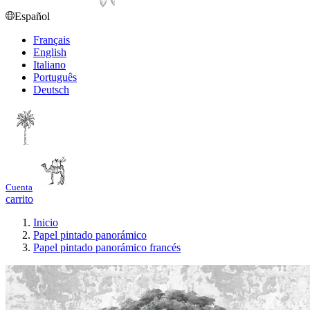
Español
Français
English
Italiano
Português
Deutsch
Cuenta
carrito
Inicio
Papel pintado panorámico
Papel pintado panorámico francés