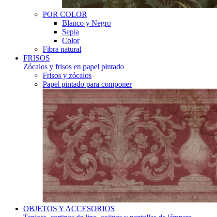
POR COLOR
Blanco y Negro
Sepia
Color
Fibra natural
FRISOS
Zócalos y frisos en papel pintado
Frisos y zócalos
Papel pintado para componer
OBJETOS Y ACCESORIOS