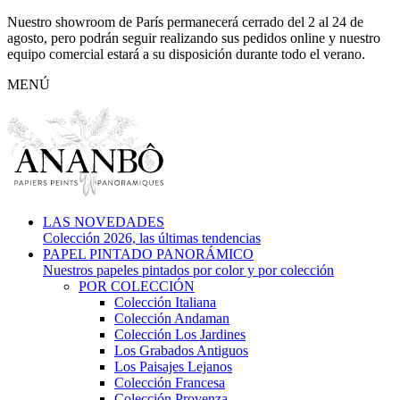
Nuestro showroom de París permanecerá cerrado del 2 al 24 de
agosto, pero podrán seguir realizando sus pedidos online y nuestro
equipo comercial estará a su disposición durante todo el verano.
MENÚ
LAS NOVEDADES
Colección 2026, las últimas tendencias
PAPEL PINTADO PANORÁMICO
Nuestros papeles pintados por color y por colección
POR COLECCIÓN
Colección Italiana
Colección Andaman
Colección Los Jardines
Los Grabados Antiguos
Los Paisajes Lejanos
Colección Francesa
Colección Provenza