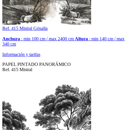
Ref. 415
Mistral
Grisalla
Anchura
: min 100 cm / max 2400 cm
Altura
: min 140 cm / max
340 cm
Información y tarifas
PAPEL PINTADO PANORÁMICO
Ref. 415 Mistral