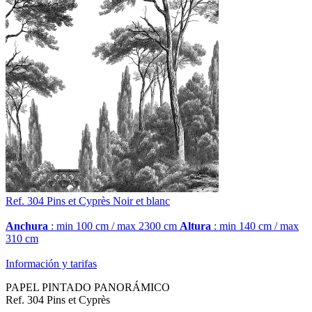
Ref. 304
Pins et Cyprès
Noir et blanc
Anchura
: min 100 cm / max 2300 cm
Altura
: min 140 cm / max
310 cm
Información y tarifas
PAPEL PINTADO PANORÁMICO
Ref. 304 Pins et Cyprès