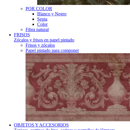
POR COLOR
Blanco y Negro
Sepia
Color
Fibra natural
FRISOS
Zócalos y frisos en papel pintado
Frisos y zócalos
Papel pintado para componer
OBJETOS Y ACCESORIOS