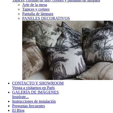
Tapices, cortinas de lino, cojines y pantallas de lámpara
Arte de la mesa
Tapices y cojines
Pantalla de lámpara
PANELES DECORATIVOS
CONTACTO Y SHOWROOM
Venga a visitarnos en París
GALERÍA DE IMÁGENES
Inspírate...
Instrucciones de instalación
Preguntas frecuentes
El Blog