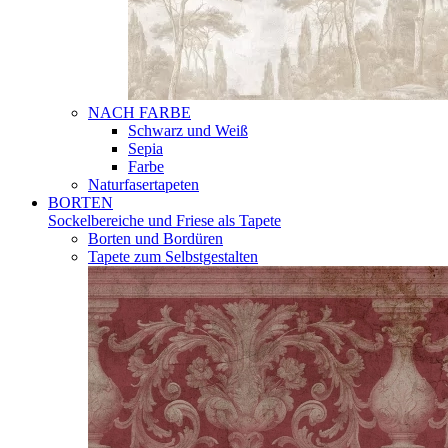
NACH FARBE
Schwarz und Weiß
Sepia
Farbe
Naturfasertapeten
BORTEN
Sockelbereiche und Friese als Tapete
Borten und Bordüren
Tapete zum Selbstgestalten