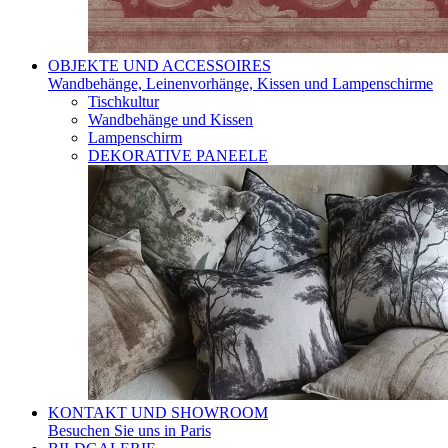
OBJEKTE UND ACCESSOIRES
Wandbehänge, Leinenvorhänge, Kissen und Lampenschirme
Tischkultur
Wandbehänge und Kissen
Lampenschirm
DEKORATIVE PANEELE
KONTAKT UND SHOWROOM
Besuchen Sie uns in Paris