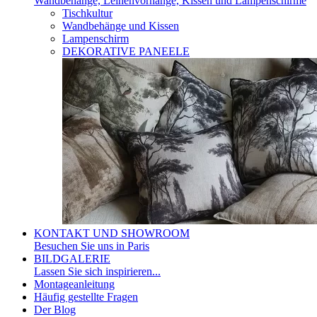
Wandbehänge, Leinenvorhänge, Kissen und Lampenschirme
Tischkultur
Wandbehänge und Kissen
Lampenschirm
DEKORATIVE PANEELE
KONTAKT UND SHOWROOM
Besuchen Sie uns in Paris
BILDGALERIE
Lassen Sie sich inspirieren...
Montageanleitung
Häufig gestellte Fragen
Der Blog