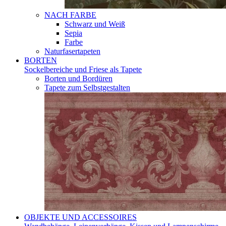
NACH FARBE
Schwarz und Weiß
Sepia
Farbe
Naturfasertapeten
BORTEN
Sockelbereiche und Friese als Tapete
Borten und Bordüren
Tapete zum Selbstgestalten
OBJEKTE UND ACCESSOIRES