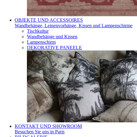
OBJEKTE UND ACCESSOIRES
Wandbehänge, Leinenvorhänge, Kissen und Lampenschirme
Tischkultur
Wandbehänge und Kissen
Lampenschirm
DEKORATIVE PANEELE
KONTAKT UND SHOWROOM
Besuchen Sie uns in Paris