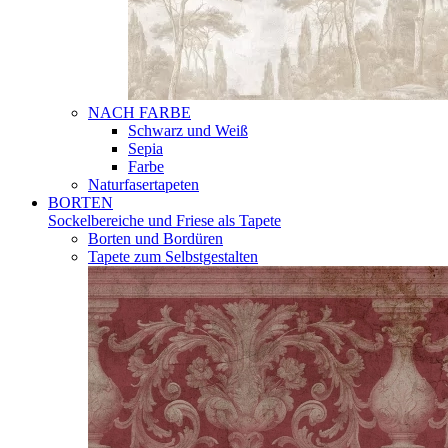
NACH FARBE
Schwarz und Weiß
Sepia
Farbe
Naturfasertapeten
BORTEN
Sockelbereiche und Friese als Tapete
Borten und Bordüren
Tapete zum Selbstgestalten