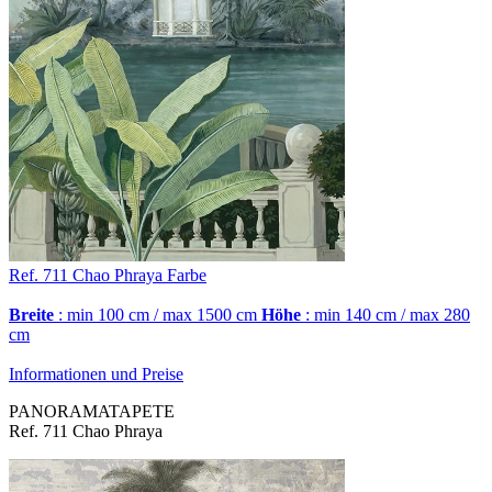
Ref. 711
Chao Phraya
Farbe
Breite
: min 100 cm / max 1500 cm
Höhe
: min 140 cm / max 280
cm
Informationen und Preise
PANORAMATAPETE
Ref. 711 Chao Phraya