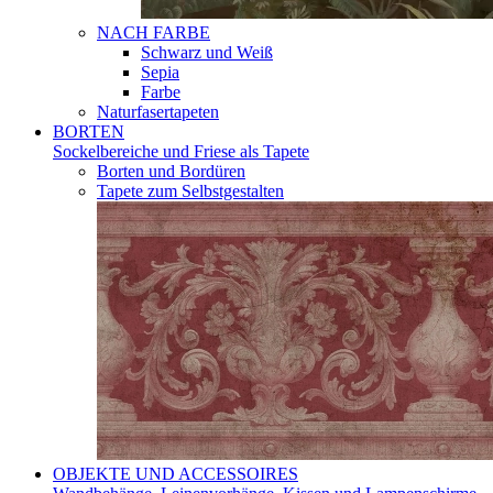
NACH FARBE
Schwarz und Weiß
Sepia
Farbe
Naturfasertapeten
BORTEN
Sockelbereiche und Friese als Tapete
Borten und Bordüren
Tapete zum Selbstgestalten
OBJEKTE UND ACCESSOIRES