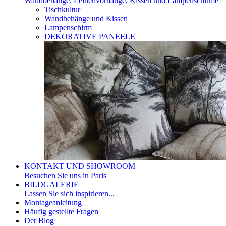
Wandbehänge, Leinenvorhänge, Kissen und Lampenschirme
Tischkultur
Wandbehänge und Kissen
Lampenschirm
DEKORATIVE PANEELE
KONTAKT UND SHOWROOM
Besuchen Sie uns in Paris
BILDGALERIE
Lassen Sie sich inspirieren...
Montageanleitung
Häufig gestellte Fragen
Der Blog