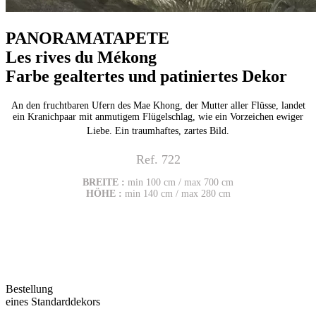
PANORAMATAPETE
Les rives du Mékong
Farbe gealtertes und patiniertes Dekor
An den fruchtbaren Ufern des Mae Khong, der Mutter aller Flüsse, landet
ein Kranichpaar mit anmutigem Flügelschlag, wie ein Vorzeichen ewiger
Liebe. Ein traumhaftes, zartes Bild.
Ref. 722
BREITE :
min 100 cm / max 700 cm
HÖHE :
min 140 cm / max 280 cm
Bestellung
eines Standarddekors